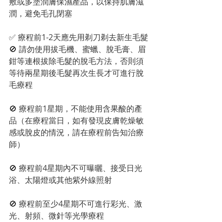
敷或多塗潤膚保濕產品，以保持肌膚滋
潤，避免毛孔閉塞
✅ 療程前1-2天應先用剃刀剃去新生毛髮
🚫 請勿使用拔毛機、蜜蠟、脫毛膏、眉
鉗等連根拔除毛髮的脫毛方法，否則須
等待兩星期後毛髮再次生長才可進行脫
毛療程
🚫 療程前1星期，不能使用含果酸的產
品（在療程當日，如有發現皮膚乾燥敏
感或脫皮的情況，請在療程前告知治療
師）
🚫 療程前4星期內不可曝曬、接受日光
浴、太陽燈或其他紫外線照射
🚫 療程前至少4星期不可進行彩光、激
光、射頻、微針等光學療程