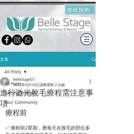
按此預約
文章
All Posts
bellestage07
All Posts
2022年9月16日
讀畢需時 2 分鐘
進行激光脫毛療程需注意事
Getting Started
項
Your Community
療程前
✅ 療程前2星期，應每天在脫毛的部位多