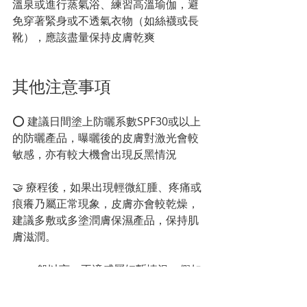
溫泉或進行蒸氣浴、練習高溫瑜伽，避
免穿著緊身或不透氣衣物（如絲襪或長
靴），應該盡量保持皮膚乾爽
其他注意事項
⭕️ 建議日間塗上防曬系數SPF30或以上
的防曬產品，曝曬後的皮膚對激光會較
敏感，亦有較大機會出現反黑情況
🤝 療程後，如果出現輕微紅腫、疼痛或
痕癢乃屬正常現象，皮膚亦會較乾燥，
建議多敷或多塗潤膚保濕產品，保持肌
膚滋潤。
🤝 一般以言，不適感屬短暫情況，假如
上述情況持續，或出現水泡及結焦，應
立刻與治療師聯絡；同時請讓水泡或結