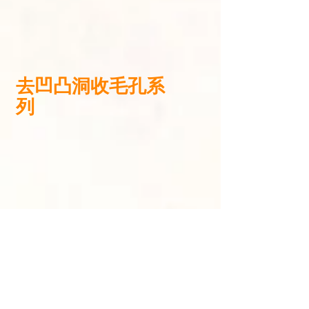
去凹凸洞收毛孔系
列