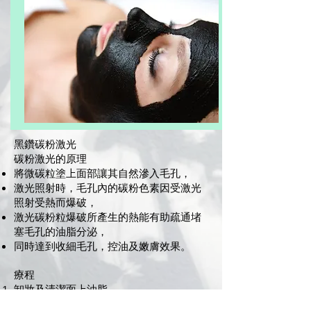
黑鑽碳粉激光
碳粉激光的原理
將微碳粒塗上面部讓其自然滲入毛孔，
激光照射時，毛孔內的碳粉色素因受激光
照射受熱而爆破，
激光碳粉粒爆破所產生的熱能有助疏通堵
塞毛孔的油脂分泌，
同時達到收細毛孔，控油及嫩膚效果。
療程
卸妝及清潔面上油脂
在療程位置上均勻地塗上一層碳粉啫喱，