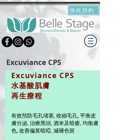
按此預約
Excuviance CPS
Excuviance CPS
水基酸肌膚
再生療程
有效預防毛孔堵塞, 收細毛孔, 平衡皮
膚分泌, 治療黑頭, 酒米及暗瘡, 均衡膚
色, 改善偏黃暗啞, 減褪色斑